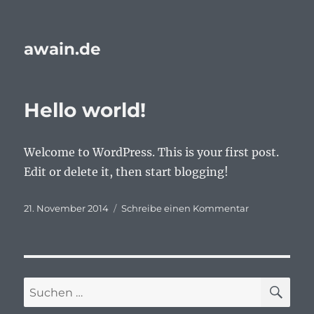
awain.de
Hello world!
Welcome to WordPress. This is your first post.
Edit or delete it, then start blogging!
Veröffentlicht
zu
21. November 2014
Schreibe einen Kommentar
am
Hello
world!
SU
Suchen
nach: